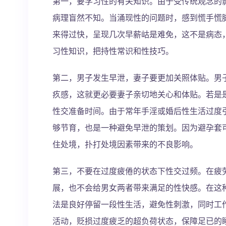
第一，要学习性的有关知识。由于受传统观念的
病理盲然不知。当涌现性的问题时，感到慌手慌
来得过快，呈现几次早薪岵是难免，这不是病态
习性知识，把持性常识和性技巧。
第二，男子发生早泄，妻子要更加关照体贴。男
疚感，这就更必要妻子亲切地关心和体贴。若是
性交准备时间。由于常年手淫或婚后性生活过度
够节育，也是一种避免早泄的策划。因为避孕套
住处境，扑打处境因素带来的不良影响。
第三，不要在过度疲倦的状态下性交过频。在疲
展，也不会给男女两者带来满足的性快感。在这
法是良好停留一段性生活，避免性刺激，同时工
活动，贬损过度疲乏的超负荷状态，保障足已的