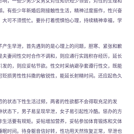
影响，一些少男少女男女对性知识短少领会，对性的生理和
脚。有些少年新婚后刚接触性生活，精神过度振作，性兴奋
，大可不须慌忙。要扑打着慌惧怕心理，持续精神幸福，学
子产生早泄，首先遇到的是心理上的问题，胆寒、紧张和歉
是夫妻间性交时合作不调和，则应通行实践积存经历，延长
引发的，则应妥帖节欲。性交时采纳避孕套遵行性交，既能
可贬损男性性抖擞的敏锐性，能延长射精时间。还应起色久
劳的状态下性生活过频，两者的性欲都不会得取充足的发
种状态下，男子易呈现早泄，女子易引起性冷酷。惩办的方
作生活要有规矩。妥帖增加营养，妥帖参加体育锻炼和文体
睡眠时间。待身躯音信好转，性功用天然恢复正常，早泄也