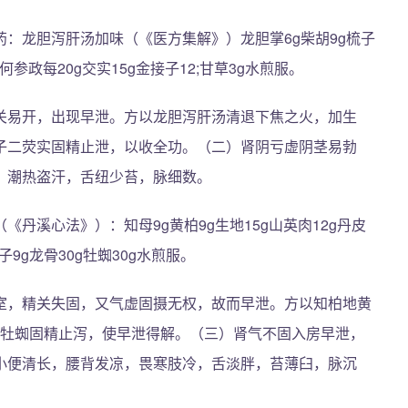
：龙胆泻肝汤加味（《医方集解》）龙胆掌6g柴胡9g梳子
如何参政每20g交实15g金接子12;甘草3g水煎服。
关易开，出现早泄。方以龙胆泻肝汤清退下焦之火，加生
子二荧实固精止泄，以收全功。（二）肾阴亏虚阴茎易勃
，潮热盗汗，舌纽少苔，脉细数。
丹溪心法》）：知母9g黄柏9g生地15g山英肉12g丹皮
樱子9g龙骨30g牡蜘30g水煎服。
室，精关失固，又气虚固摄无权，故而早泄。方以知柏地黄
、牡蜘固精止泻，使早泄得解。（三）肾气不固入房早泄，
小便清长，腰背发凉，畏寒肢冷，舌淡胖，苔薄臼，脉沉