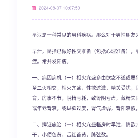
2024-08-07 10:07:59
早泄是一种常见的男科疾病。那么对于男性朋友
早泄，是指已做好性交准备（包括心理准备），
症。常并发阳瘦。
一、病因病机（一）相火亢盛多由欲念不遂或屡
至二火相交，相火亢盛，性欲过激，精关受扰，
育，房事不节，阴精亏耗，致肾阴亏虚，藏精失
或年老肾衰，或纵欲过度，肾气虚弱，肾阳衰徽
二、辨证施治（一）相火亢盛临房时早泄，情欲
干，小便色黄，舌红苔黄，脉弦数。