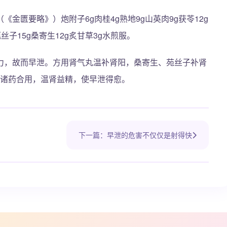
金匮要略》）炮附子6g肉桂4g熟地9g山英肉9g获苓12g
蕴丝子15g桑寄生12g炙甘草3g水煎服。
力，故而早泄。方用肾气丸温补肾阳，桑寄生、苑丝子补肾
。诸药合用，温肾益精，使早泄得愈。
下一篇：早泄的危害不仅仅是射得快