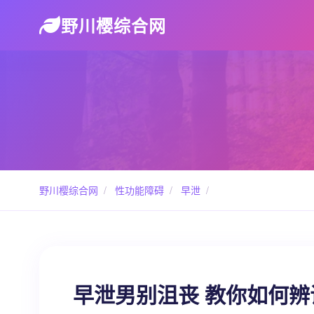
野川樱综合网
野川樱综合网
/
性功能障碍
/
早泄
/
早泄男别沮丧 教你如何