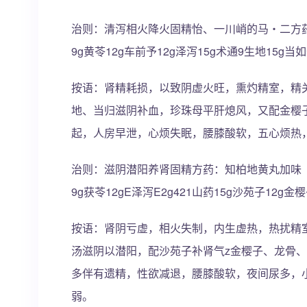
治则：清泻相火降火固精怡、一川峭的马・二方药
9g黄苓12g车前予12g泽泻15g术通9生地15g当
按语：肾精耗损，以致阴虚火旺，熏灼精室，精
地、当归滋阴补血，珍珠母平肝熄风，又配金樱
起，人房早泄，心烦失眠，腰膝酸软，五心烦热
治则：滋阴潜阳养肾固精方药：知柏地黄丸加味（《
9g获苓12gE泽泻E2g421山药15g沙苑子12g金
按语：肾阴亏虚，相火失制，内生虚热，热扰精
汤滋阴以潜阳，配沙苑子补肾气z金樱子、龙骨
多伴有遗精，性欲减退，腰膝酸软，夜间尿多，
弱。