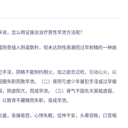
来说，怎么辨证施治治疗男性早泄方法呢？
或阴茎插入阴道数秒，但未达到性高潮而过早射精的一种病
犯手淫，阴精不能制约相火，加之欲念过旺，引动心火，以
固摄失职而致早泄。（二）肾阴亏虚少年屡犯手淫或过早婚
固，阴虚阳亢，而成早泄。（三）肾气不固先天禀赋虚弱，
，以致肾不藏精而失职，造成早泄。
亢盛，急燥易怒，心悸失眠，怔忡不安，头晕目眩，口苦咽