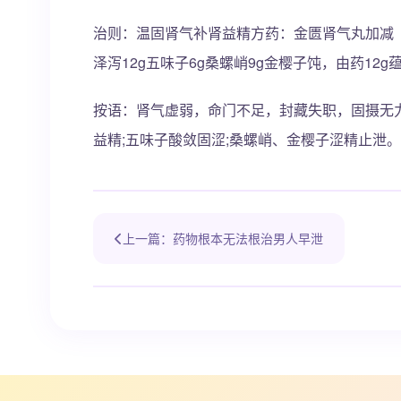
治则：温固肾气补肾益精方药：金匮肾气丸加减（《
泽泻12g五味子6g桑螺峭9g金樱子饨，由药12g
按语：肾气虚弱，命门不足，封藏失职，固摄无
益精;五味子酸敛固涩;桑螺峭、金樱子涩精止泄
上一篇：药物根本无法根治男人早泄