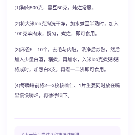
(1)狗肉500克，黑豆50克，炖烂常服。
(2)将大米loo克淘洗干净，加水煮至半熟时，加入
100克羊肉末，搅匀，煮烂，即可食用。
(3)麻雀5―10个，去毛与内脏，洗净后炒熟，然后
加入少量白酒，稍煮，再加水，入米loo克煮粥i粥
将成时，加葱白3支，再煮一二沸即可食用。
(4)每晚睡前将2―3枚核桃仁、1片生姜同时放在嘴
里慢慢嚼烂，再徐徐咽下。
上一篇：尝试八种方法防早泄