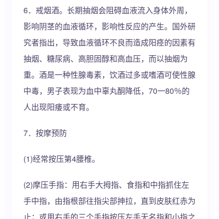
6．戒烟酒。长期抽烟会阻碍血液流入身体外周，
影响阴茎的血液循环，影响性反应的产生。国外研
究者指出，导致血液循环不良而造成阳痉的因素有
抽烟、糖尿病、高胆固醇和高血压，而以抽烟为
重。酒是一种性腺毒素，饮酒过多或嗜酒可使性腺
中毒，男子表现为血中辜丸酮降低，70一80％的
人出现阳痿或不育。
7．按摩预防
(1)经常按压第4腰椎。
(2)摩压手指：用右手大拇指、食指和中指抓住左
手中指，由指根部往指尖部抻拉，直到皮肤红赤为
止；或用右手的三个手指按压左手无名指和小指之