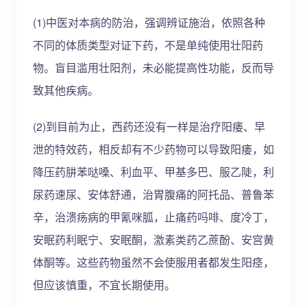
(1)中医对本病的防治，强调辨证施治，依照各种
不同的体质类型对证下药，不是单纯使用壮阳药
物。盲目滥用壮阳剂，未必能提高性功能，反而导
致其他疾病。
(2)到目前为止，西药还没有一样是治疗阳痿、早
泄的特效药，相反却有不少药物可以导致阳痿，如
降压药肼苯哒嗓、利血平、甲基多巴、服乙陡，利
尿药速尿、安体舒通，治胃腹痛的阿托品、普鲁苯
辛，治溃疡病的甲氰咪胍，止痛药吗啡、度冷丁，
安眠药利眠宁、安眠酮，激素类药乙蔗酚、安宫黄
体酮等。这些药物虽然不会使服用者都发生阳痉，
但应该慎重，不宜长期使用。