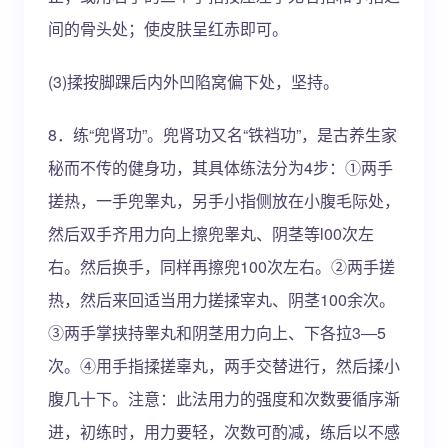
间的骨头处；使皮肤呈红赤即可。
(3)揉按脚踝后内外凹陷窝偏下处，坚持。
8．练“兜肾功”。兜肾功又名“铁裆功”，是古养生家
秘而不传的健身功，其具体练法分为4步：①两手
搓热，一手兜睾丸，另手小指侧放在小腹毛际处，
然后双手齐用力向上擦兜睾丸、阴茎等l00次左
右。然后换手，同样再擦兜100次左右。②两手搓
热，然后来回适当用力搓揉宰丸、阴茎100余次。
③两手掌挟持睾丸和阴茎用力向上、下各拉3―5
次。④用手指揉搓辜丸，两手交替进行，然后揉小
腹几十下。注意：此法用力的强度和次数要循序渐
进，初练时，用力要轻，次数可酌减，练后以不感