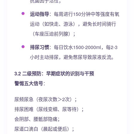
抗菌因子活性；
运动指导
：每周进行150分钟中等强度有氧
运动（如快走、游泳），避免长时间骑行
（车座压迫前列腺）；
排尿习惯
：每日饮水1500-2000ml，每2-3
小时主动排尿，避免憋尿导致尿液反流。
3.2 二级预防：早期症状的识别与干预
警惕五大信号
：
尿频尿急（夜尿次数＞2次）；
排尿困难（尿线变细、尿等待）；
会阴部、腰骶部隐痛；
尿道口滴白（晨起或便后）；