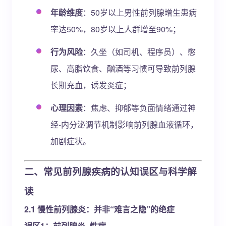
年龄维度
：50岁以上男性前列腺增生患病
率达50%，80岁以上人群增至90%；
行为风险
：久坐（如司机、程序员）、憋
尿、高脂饮食、酗酒等习惯可导致前列腺
长期充血，诱发炎症；
心理因素
：焦虑、抑郁等负面情绪通过神
经-内分泌调节机制影响前列腺血液循环，
加剧症状。
二、常见前列腺疾病的认知误区与科学解
读
2.1 慢性前列腺炎：并非“难言之隐”的绝症
误区1：前列腺炎=性病