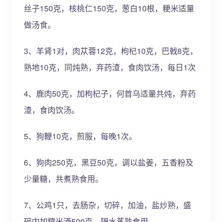
丝子150克，核桃仁150克，葱白10根，粳米适量
做汤食。
3、羊肾1对，肉苁蓉12克，枸杞10克，巴戟8克，
熟地10克，同炖熟，弃药渣，食肉饮汤，每日1次
4、鹿肉50克，加枸杞子，何首乌适量共炖，弃药
渣，食肉饮汤。
5、狗鞭10克，煎服，每晚1次。
6、狗肉250克，黑豆50克，调以盐姜，五香粉及
少量糖，共煮熟食用。
7、公鸡1只，去肠杂，切碎，加油，盐炒熟，盛
碗内加糯米酒500克，隔水蒸熟食用。