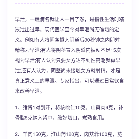
早泄，一瞧病名就让人一目了然，是指性生活时精
液泄出过早。现代医学至今对早泄尚无确切的定
义。例如有人将阴茎插入阴道后30秒钟之内即射
精称为早泄;有人将阴茎置入阴道内抽动不足15次
视为早泄;有人认为只要女方达不到性高潮就算早
泄;还有人认为，阴茎尚未接触女方就射精，才是
真正意义上的早泄。专家指出，可以通过日常饮食
来改善早泄。
1、猪肾1对剖开，将核桃仁10克，山萸肉9克，补
骨脂8克纳入肾中，缝好切口，煮熟食用。
2、羊肉150克，淮山药120克，肉苁蓉100克，菟