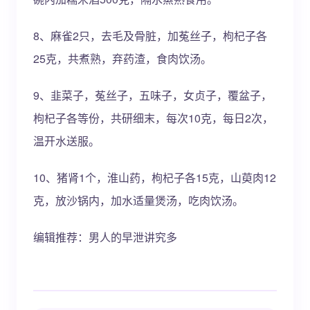
8、麻雀2只，去毛及骨脏，加菟丝子，枸杞子各
25克，共煮熟，弃药渣，食肉饮汤。
9、韭菜子，菟丝子，五味子，女贞子，覆盆子，
枸杞子各等份，共研细末，每次10克，每日2次，
温开水送服。
10、猪肾1个，淮山药，枸杞子各15克，山萸肉12
克，放沙锅内，加水适量煲汤，吃肉饮汤。
编辑推荐：男人的早泄讲究多