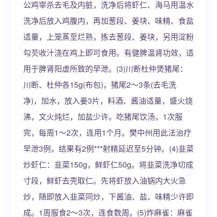
公鸡宰杀去毛及内脏，洗净后将虾仁、海马用温水
洗净后放入鸡腹内，再加葱段、姜块、味精、食盐
适量，上笼蒸至烂熟，拣去葱段、姜块，另用淀粉
勾芡收汁浇在鸡上即可食用。有健脾温肾功效，适
用于脾肾阳虚所致的早泄。(3)川断杜仲煲猪尾：
川断、杜仲各15g(布包)，猪尾2～3条(去毛洗
净)，加水，放入姜3片，料酒、酱油适量，盛火烧
沸，文火炖烂，加盐少许。吃猪尾饮汤，1次服
完，每周1～2次，连用1个月。樊中州用此法治疗
早泄3例，结果有2例***射精延迟至5分钟。(4)韭菜
炒虾仁：韭菜150g，鲜虾仁50g。将韭菜洗净切成
寸段，鲜虾去壳取仁。先将虾放入油锅内大火急
炒，随即放入韭菜同炒，下酱油、盐、味精少许即
成。1周服食2～3次，连食数周。(5)炸麻雀：麻雀