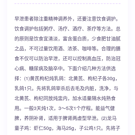
早泄患者除注重精神调养外，还要注意饮食调护。
饮食调护包括粥疗、汤疗、酒疗、茶疗等方法。总
的原则是饮食宜清淡，富含蛋白质，少食肥甘油腻
之品，不可过量饮用酒、浓茶、咖啡等。合理的膳
食不仅可以防治早泄，还可以控制高血压，防治冠
心病、糖尿病及脑卒中。下面介绍几种方法供选
择：(1)黄芪枸杞炖乳鸽：北黄芪、枸杞子各30g，
乳鸽1只。先将乳鸽宰杀后去毛及内脏，洗净，与
北黄芪、枸杞同放炖盅内，加水适量隔水炖熟食
用。一般3天炖1次，3～5次1个疗程。能益气健
脾，养阴补肾，适用于脾肾两虚型早泄。(2)龙马
童子鸡：虾仁50g，海马25g，子公鸡1只。先将子