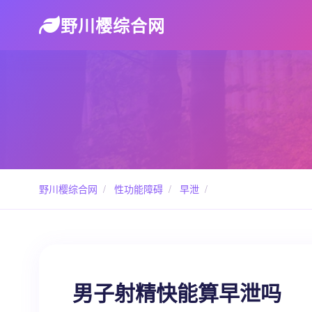
野川樱综合网
野川樱综合网
/
性功能障碍
/
早泄
/
男子射精快能算早泄吗