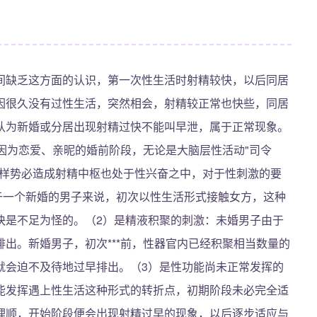
间缺乏这方面的认识，第一次性生活时射精较快，以后同居
因很久没有过性生活，突然相会，射精较正常也快些，同居
认为新婚或分居出现射精过快不能叫早泄，属于正常现象。
因为恋爱、亲昵的婚前阶段，无论是大脑层性活动"司令
这样势必造成射精中枢也处于性兴奋之中，对于性刺激的要
于一个新婚的男子来说，初次以性生活形式接触女方，这种
快是不足为怪的。（2）是精液积聚的刺激：未婚男子由于
出。新婚男子，初次***前，性器官内已经积聚相当数量的
就会迫不及待地过早排出。（3）是性功能尚未正常发挥的
能发挥遇上性生活这种形式的转折点，初期阶段未必完全适
理顺，开始阶段便会出现射精过早的现象，以后逐步适应与