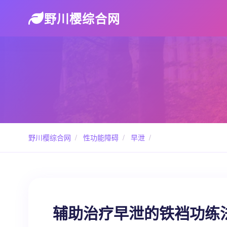
野川樱综合网
野川樱综合网
/
性功能障碍
/
早泄
/
辅助治疗早泄的铁裆功练