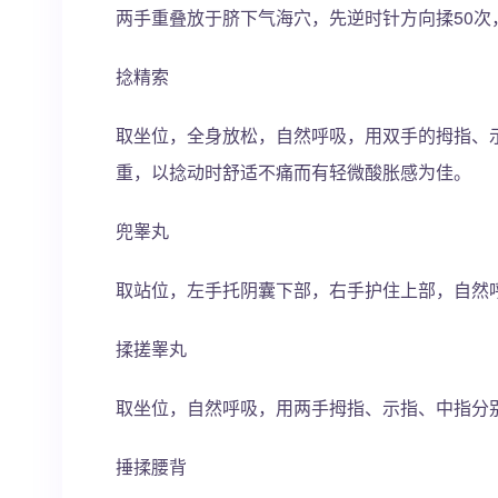
两手重叠放于脐下气海穴，先逆时针方向揉50次
捻精索
取坐位，全身放松，自然呼吸，用双手的拇指、
重，以捻动时舒适不痛而有轻微酸胀感为佳。
兜睾丸
取站位，左手托阴囊下部，右手护住上部，自然
揉搓睾丸
取坐位，自然呼吸，用两手拇指、示指、中指分
捶揉腰背