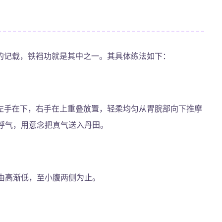
的记载，铁裆功就是其中之一。其具体练法如下：
左手在下，右手在上重叠放置，轻柔均匀从胃脘部向下推摩
呼气，用意念把真气送入丹田。
由高渐低，至小腹两侧为止。