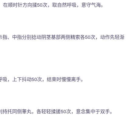
，在顺时针方向揉50次，取自然呼吸，意守气海。
示指、中指分别捻动阴茎基部两侧精索各50次，动作先轻渐
呼吸，上下抖动50次，结束时慢慢离手。
别持托同侧睾丸，各轻轻揉搓50次，意念集中于双手。