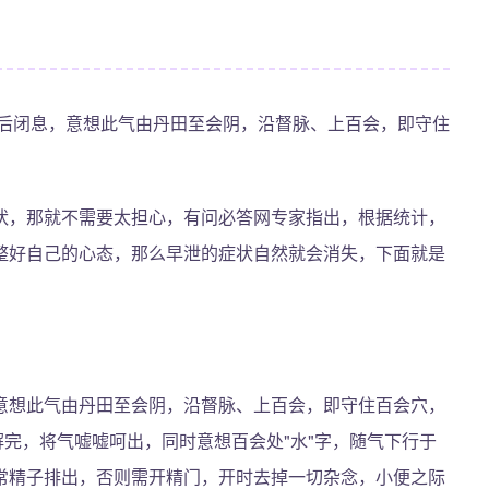
而后闭息，意想此气由丹田至会阴，沿督脉、上百会，即守住
。
状，那就不需要太担心，有问必答网专家指出，根据统计，
整好自己的心态，那么早泄的症状自然就会消失，下面就是
意想此气由丹田至会阴，沿督脉、上百会，即守住百会穴，
解完，将气嘘嘘呵出，同时意想百会处"水"字，随气下行于
常精子排出，否则需开精门，开时去掉一切杂念，小便之际