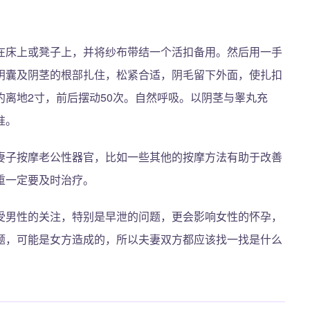
在床上或凳子上，并将纱布带结一个活扣备用。然后用一手
阴囊及阴茎的根部扎住，松紧合适，阴毛留下外面，使扎扣
离地2寸，前后摆动50次。自然呼吸。以阴茎与睾丸充
准。
妻子按摩老公性器官，比如一些其他的按摩方法有助于改善
重一定要及时治疗。
受男性的关注，特别是早泄的问题，更会影响女性的怀孕，
题，可能是女方造成的，所以夫妻双方都应该找一找是什么