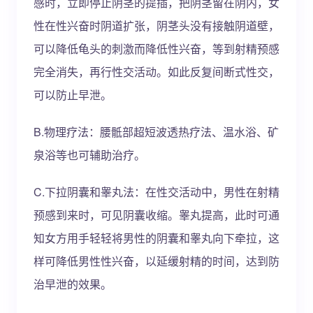
感时，立即停止阴茎的提插，把阴茎留在阴内，女
性在性兴奋时阴道扩张，阴茎头没有接触阴道壁，
可以降低龟头的刺激而降低性兴奋，等到射精预感
完全消失，再行性交活动。如此反复间断式性交，
可以防止早泄。
B.物理疗法：腰骶部超短波透热疗法、温水浴、矿
泉浴等也可辅助治疗。
C.下拉阴囊和睾丸法：在性交活动中，男性在射精
预感到来时，可见阴囊收缩。睾丸提高，此时可通
知女方用手轻轻将男性的阴囊和睾丸向下牵拉，这
样可降低男性性兴奋，以延缓射精的时间，达到防
治早泄的效果。