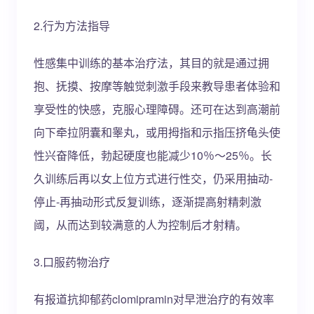
2.行为方法指导
性感集中训练的基本治疗法，其目的就是通过拥
抱、抚摸、按摩等触觉刺激手段来教导患者体验和
享受性的快感，克服心理障碍。还可在达到高潮前
向下牵拉阴囊和睾丸，或用拇指和示指压挤龟头使
性兴奋降低，勃起硬度也能减少10％～25％。长
久训练后再以女上位方式进行性交，仍采用抽动-
停止-再抽动形式反复训练，逐渐提高射精刺激
阈，从而达到较满意的人为控制后才射精。
3.口服药物治疗
有报道抗抑郁药clomipramin对早泄治疗的有效率