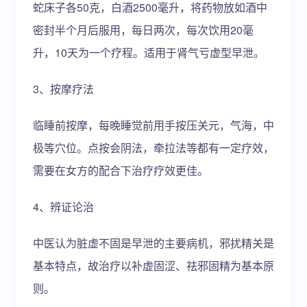
蛇床子各50克，白酒2500毫升，将药物放如酒中
密封半个月后服用，每日两次，每次饮用20毫
升，10天为一个疗程。适用于肾气亏虚型早泄。
3、按摩疗法
临睡前按摩，每晚睡觉前用手按压关元，气海，中
极等穴位。点按会阴法，牵拉法等都有一定疗效，
需要在女方的配合下治疗疗效更佳。
4、辨证论治
中医认为脏虚不固是早泄的主要病机，邪扰精关是
基本特点，故治疗以补虚固涩、祛邪固精为基本原
则。