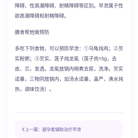
障碍、性高潮障碍、射精障碍等区别。早泄属于性
欲高潮障碍和射精障碍。
膳食帮他做预防
多吃下列食物，可以预防早泄：①乌龟炖鸡；②芡
实粉粥；③芡实、莲子炖龙虱（莲子肉15g，去
皮、芯，发透。龙虱放锅内稍煮去尿，洗净。芡实
适量，三物同放锅内，加汤水适量，盖严，沸水炖
热，调味饮汤）。
上一篇：避孕套辅助治疗早泄